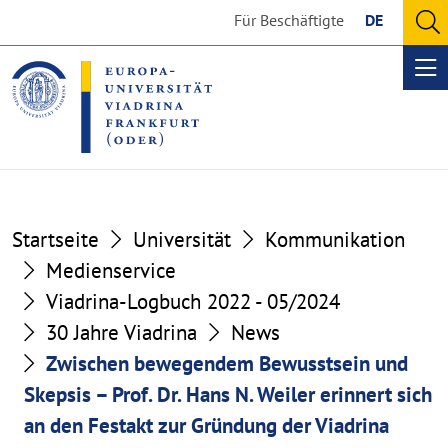
Go
Go
Für Beschäftigte
DE
to
to
O
the
the
se
Op
content
footer
me
section
section
Startseite
Universität
Kommunikation
Medienservice
Viadrina-Logbuch 2022 - 05/2024
30 Jahre Viadrina
News
Zwischen bewegendem Bewusstsein und
Skepsis – Prof. Dr. Hans N. Weiler erinnert sich
an den Festakt zur Gründung der Viadrina