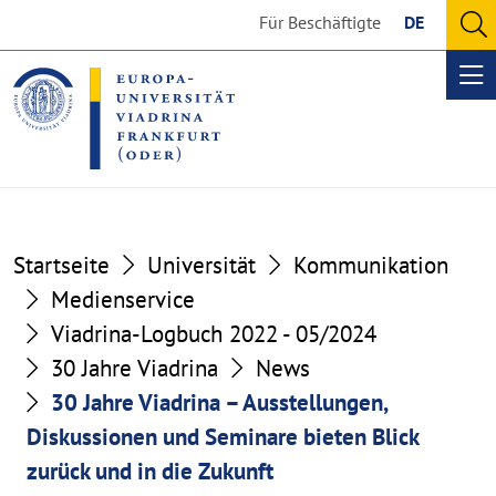
Go
Go
Für Beschäftigte
DE
to
to
O
the
the
se
Op
content
footer
me
section
section
Startseite
Universität
Kommunikation
Medienservice
Viadrina-Logbuch 2022 - 05/2024
30 Jahre Viadrina
News
30 Jahre Viadrina – Ausstellungen,
Diskussionen und Seminare bieten Blick
zurück und in die Zukunft