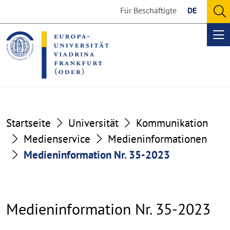
Go
Go
Für Beschäftigte
DE
to
to
O
the
the
se
Op
content
footer
me
section
section
Startseite
Universität
Kommunikation
Medienservice
Medieninformationen
Medieninformation Nr. 35-2023
Medieninformation Nr. 35-2023