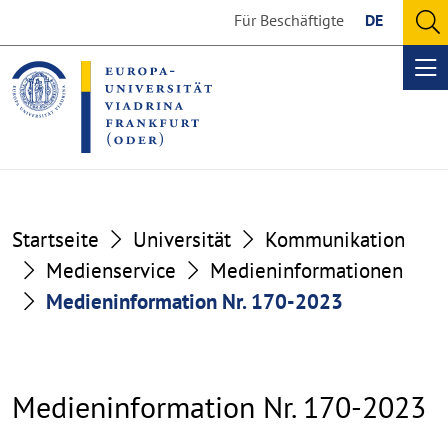
Go
Go
Für Beschäftigte
DE
to
to
O
the
the
se
Op
content
footer
me
section
section
Startseite
Universität
Kommunikation
Medienservice
Medieninformationen
Medieninformation Nr. 170-2023
Medieninformation Nr. 170-2023