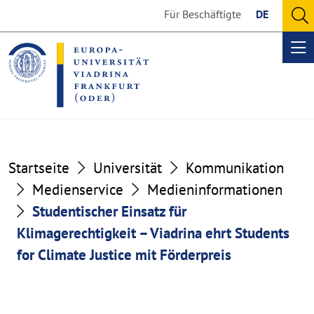
Go
Go
Für Beschäftigte
DE
to
to
O
the
the
se
Op
content
footer
me
section
section
Startseite
Universität
Kommunikation
Medienservice
Medieninformationen
Studentischer Einsatz für
Klimagerechtigkeit – Viadrina ehrt Students
for Climate Justice mit Förderpreis