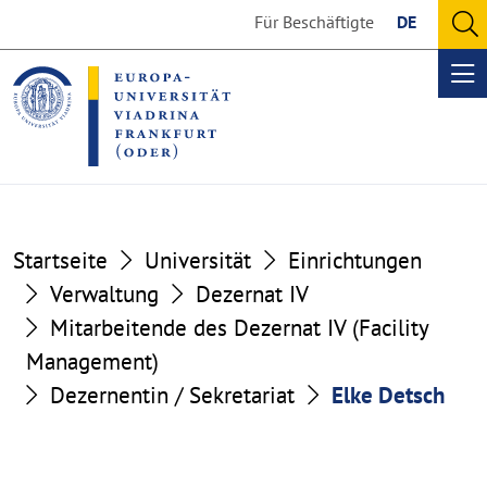
Go
Go
Für Beschäftigte
DE
to
to
O
the
the
se
Op
content
footer
me
section
section
Startseite
Universität
Einrichtungen
Verwaltung
Dezernat IV
Mitarbeitende des Dezernat IV (Facility
Management)
Dezernentin / Sekretariat
Elke Detsch