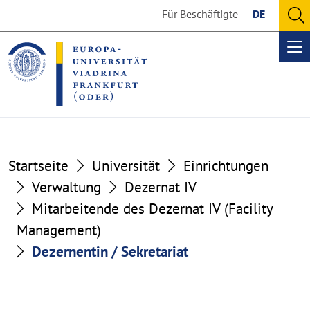
Go
Go
Für Beschäftigte
DE
to
to
O
the
the
se
Op
content
footer
me
section
section
Startseite
Universität
Einrichtungen
Verwaltung
Dezernat IV
Mitarbeitende des Dezernat IV (Facility
Management)
Dezernentin / Sekretariat