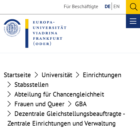
Go
Go
Für Beschäftigte
DE
EN
to
to
O
the
the
se
Op
content
footer
me
section
section
Startseite
Universität
Einrichtungen
Stabsstellen
Abteilung für Chancengleichheit
Frauen und Queer
GBA
Dezentrale Gleichstellungsbeauftragte -
Zentrale Einrichtungen und Verwaltung