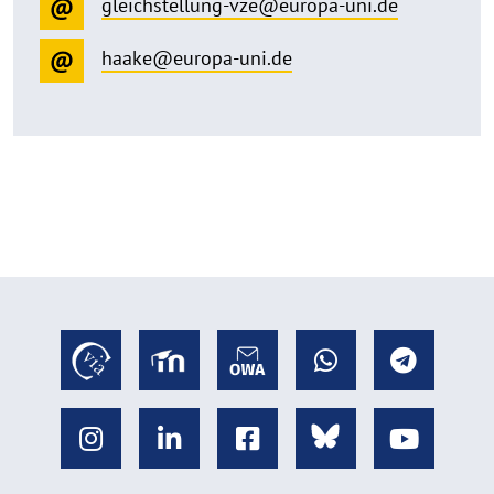
gleichstellung-vze@europa-uni.de
haake@europa-uni.de