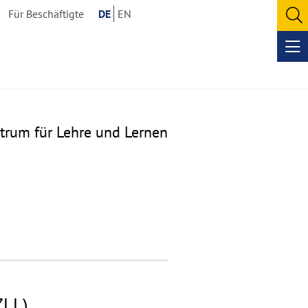
Für Beschäftigte
DE
EN
O
se
Op
me
trum für Lehre und Lernen
ZLL)