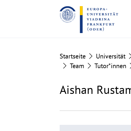
Go
Go
to
to
the
the
content
footer
section
section
Startseite
Universität
Team
Tutor*innen
Aishan Rusta