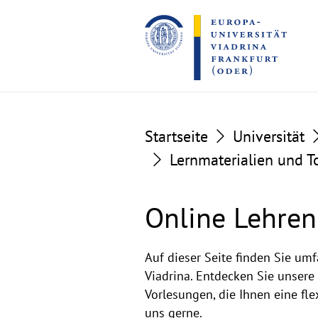
Go
Go
to
to
the
the
content
footer
section
section
Startseite
Universität
Lernmaterialien und T
Online Lehren
Online
Auf dieser Seite finden Sie um
Viadrina. Entdecken Sie unsere
Lehren
Vorlesungen, die Ihnen eine fl
uns gerne.