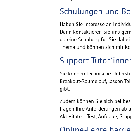
an
Schulungen und Be
der
Viadrina
Haben Sie Interesse an indivi
Dann kontaktieren Sie uns ger
ob eine Schulung für Sie dabei 
Thema und können sich mit Kol
Support-Tutor*innen
Sie können technische Unterstü
Breakout-Räume auf, lassen Tei
gibt.
Zudem können Sie sich bei bes
fragen Ihre Anforderungen ab u
Aktivitäten: Test, Aufgabe, Gru
Online-Lehre barrie