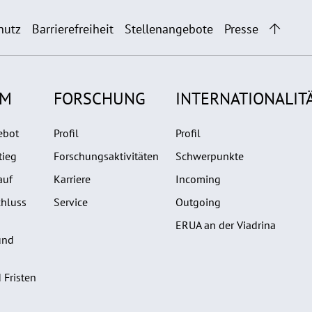
hutz
Barrierefreiheit
Stellenangebote
Presse
UM
FORSCHUNG
INTERNATIONALIT
ebot
Profil
Profil
tieg
Forschungsaktivitäten
Schwerpunkte
auf
Karriere
Incoming
hluss
Service
Outgoing
ERUA an der Viadrina
und
 Fristen