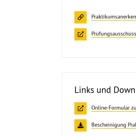
Praktikumsanerkenn
Prüfungsausschüsse
Links und Downl
Online-Formular z
Bescheinigung Pra