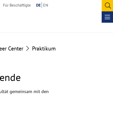
Für Beschäftigte
DE
EN
O
se
Op
me
eer Center
Praktikum
rende
kultät gemeinsam mit den