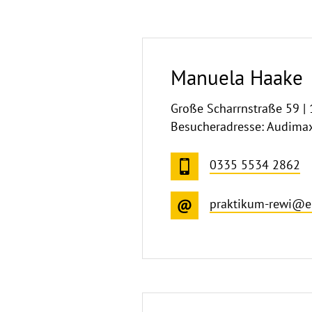
Manuela Haake
Große Scharrnstraße 59 | 
Besucheradresse: Audima
0335 5534 2862
praktikum-rewi@e