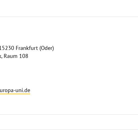
15230 Frankfurt (Oder)
x, Raum 108
uropa-uni.de