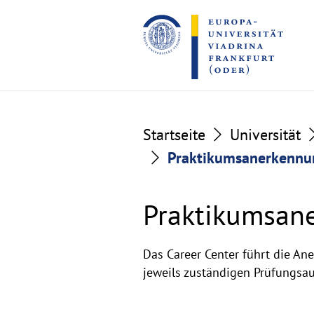
Go
Go
to
to
the
the
content
footer
section
section
Startseite
Universität
Praktikumsanerkennu
Praktikumsane
Studiengänge
Das Career Center führt die An
jeweils zuständigen Prüfungsa