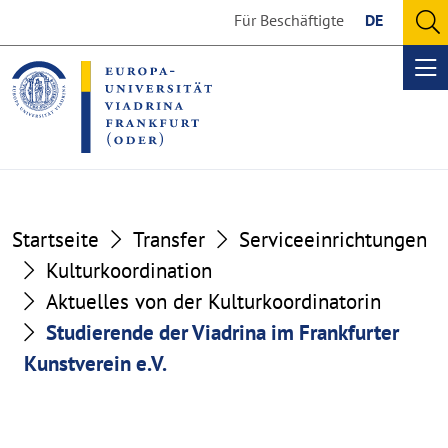
Go
Go
Für Beschäftigte
DE
to
to
O
the
the
se
Op
content
footer
me
section
section
Startseite
Transfer
Serviceeinrichtungen
Kulturkoordination
Aktuelles von der Kulturkoordinatorin
Studierende der Viadrina im Frankfurter
Kunstverein e.V.