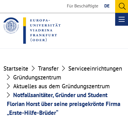
Go
Go
Für Beschäftigte
DE
to
to
O
the
the
se
Op
content
footer
me
section
section
Startseite
Transfer
Serviceeinrichtungen
Gründungszentrum
Aktuelles aus dem Gründungszentrum
Notfallsanitäter, Gründer und Student
Florian Horst über seine preisgekrönte Firma
„Erste-Hilfe-Brüder“