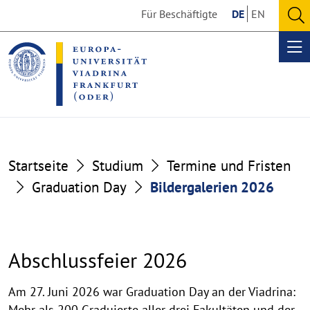
Go
Go
Für Beschäftigte
DE
EN
to
to
O
the
the
se
Op
content
footer
me
section
section
Startseite
Studium
Termine und Fristen
Graduation Day
Bildergalerien 2026
Abschlussfeier 2026
Abschlussfeier
Am 27. Juni 2026 war Graduation Day an der Viadrina:
Mehr als 200 Graduierte aller drei Fakultäten und der