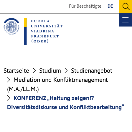
Go
Go
Für Beschäftigte
DE
to
to
O
the
the
se
Op
content
footer
me
section
section
Startseite
Studium
Studienangebot
Mediation und Konfliktmanagement
(M.A./LL.M.)
KONFERENZ „Haltung zeigen!?
Diversitätsdiskurse und Konfliktbearbeitung“