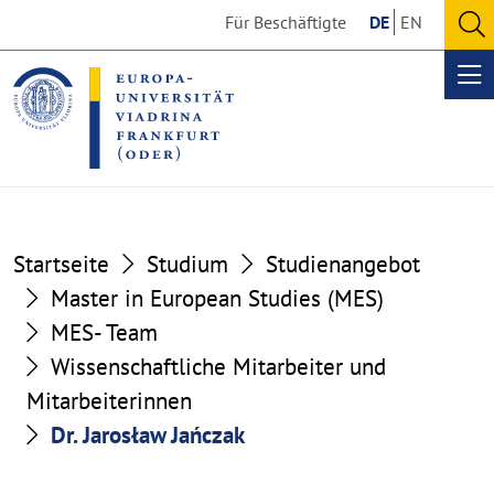
Go
Go
Für Beschäftigte
DE
EN
to
to
O
the
the
se
Op
content
footer
me
section
section
Startseite
Studium
Studienangebot
Master in European Studies (MES)
MES- Team
Wissenschaftliche Mitarbeiter und
Mitarbeiterinnen
Dr. Jarosław Jańczak