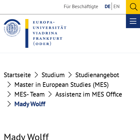
Go
Go
Für Beschäftigte
DE
EN
to
to
O
the
the
se
Op
content
footer
me
section
section
Startseite
Studium
Studienangebot
Master in European Studies (MES)
MES- Team
Assistenz im MES Office
Mady Wolff
Mady Wolff