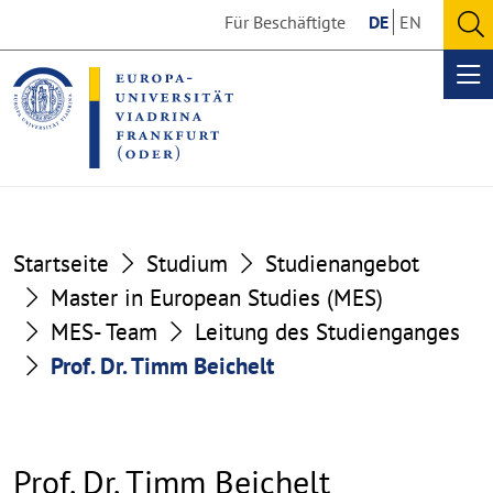
Go
Go
Für Beschäftigte
DE
EN
to
to
O
the
the
se
Op
content
footer
me
section
section
Startseite
Studium
Studienangebot
Master in European Studies (MES)
MES- Team
Leitung des Studienganges
Prof. Dr. Timm Beichelt
Prof. Dr. Timm Beichelt