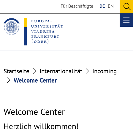
Go
Go
Für Beschäftigte
DE
EN
to
to
O
the
the
se
Op
content
footer
me
section
section
Startseite
Internationalität
Incoming
Welcome Center
Welcome Center
Herzlich willkommen!