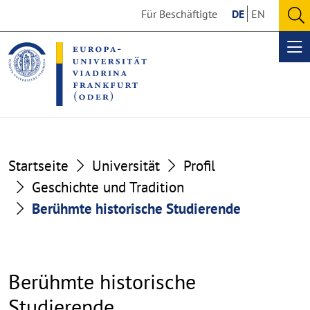
Go
Go
Für Beschäftigte
DE
EN
to
to
O
the
the
se
Op
content
footer
me
section
section
Startseite
Universität
Profil
Geschichte und Tradition
Berühmte historische Studierende
Berühmte historische
Studierende