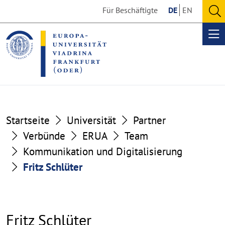
Go
Go
Für Beschäftigte
DE
EN
to
to
O
the
the
se
Op
content
footer
me
section
section
Startseite
Universität
Partner
Verbünde
ERUA
Team
Kommunikation und Digitalisierung
Fritz Schlüter
Fritz Schlüter