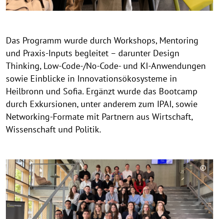
i
n
w
Das Programm wurde durch Workshops, Mentoring
e
und Praxis-Inputs begleitet – darunter Design
i
Thinking, Low-Code-/No-Code- und KI-Anwendungen
s
sowie Einblicke in Innovationsökosysteme in
a
Heilbronn und Sofia. Ergänzt wurde das Bootcamp
u
durch Exkursionen, unter anderem zum IPAI, sowie
f
k
Networking-Formate mit Partnern aus Wirtschaft,
l
Wissenschaft und Politik.
a
p
p
©
e
C
n
o
p
y