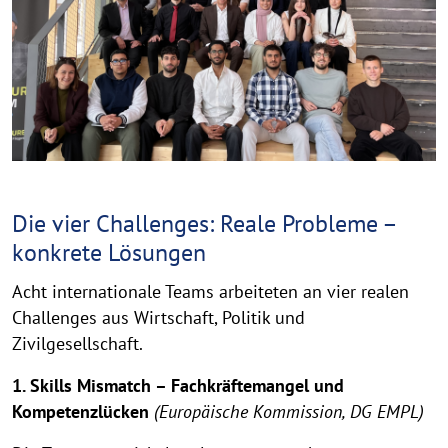
r
i
g
h
t
h
i
n
w
Die vier Challenges: Reale Probleme –
e
konkrete Lösungen
i
s
Acht internationale Teams arbeiteten an vier realen
a
Challenges aus Wirtschaft, Politik und
u
Zivilgesellschaft.
f
k
1. Skills Mismatch – Fachkräftemangel und
l
Kompetenzlücken
(Europäische Kommission, DG EMPL)
a
p