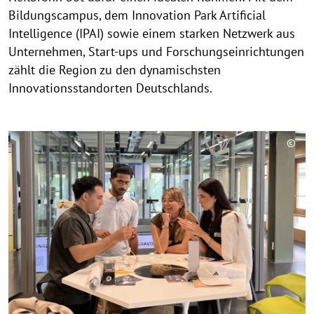
Bildungscampus, dem Innovation Park Artificial
Intelligence (IPAI) sowie einem starken Netzwerk aus
Unternehmen, Start-ups und Forschungseinrichtungen
zählt die Region zu den dynamischsten
Innovationsstandorten Deutschlands.
©
C
o
p
y
r
i
g
h
t
h