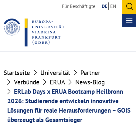
Go
Go
Für Beschäftigte
DE
EN
to
to
O
the
the
se
Op
content
footer
me
section
section
Startseite
Universität
Partner
Verbünde
ERUA
News-Blog
ERLab Days x ERUA Bootcamp Heilbronn
2026: Studierende entwickeln innovative
Lösungen für reale Herausforderungen – GOIS
überzeugt als Gesamtsieger