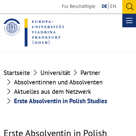
Go
Go
Für Beschäftigte
DE
EN
to
to
O
the
the
se
Op
content
footer
me
section
section
Startseite
Universität
Partner
Absolventinnen und Absolventen
Aktuelles aus dem Netzwerk
Erste Absolventin in Polish Studies
Erste Absolventin in Polish