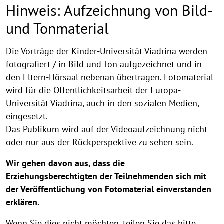
Hinweis: Aufzeichnung von Bild-
und Tonmaterial
Hinweis:
Die Vorträge der Kinder-Universität Viadrina werden
fotografiert / in Bild und Ton aufgezeichnet und in
Aufzeichnung
den Eltern-Hörsaal nebenan übertragen. Fotomaterial
von
wird für die Öffentlichkeitsarbeit der Europa-
Bild-
Universität Viadrina, auch in den sozialen Medien,
und
eingesetzt.
Tonmaterial
Das Publikum wird auf der Videoaufzeichnung nicht
oder nur aus der Rückperspektive zu sehen sein.
Wir gehen davon aus, dass die
Erziehungsberechtigten der Teilnehmenden sich mit
der Veröffentlichung von Fotomaterial einverstanden
erklären.
Wenn Sie dies nicht möchten, teilen Sie das bitte