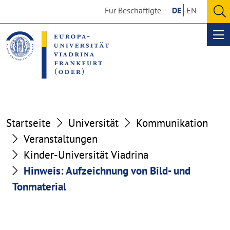
Go
Go
Für Beschäftigte
DE
EN
to
to
O
the
the
se
Op
content
footer
me
section
section
Startseite
Universität
Kommunikation
Veranstaltungen
Kinder-Universität Viadrina
Hinweis: Aufzeichnung von Bild- und
Tonmaterial