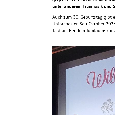
unter anderem Filmmusik und S
Auch zum 30. Geburtstag gibt e
Uniorchester. Seit Oktober 2025
Takt an. Bei dem Jubiläumskon
g
a
l
e
r
i