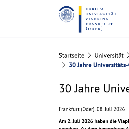
Go
Go
to
to
the
the
content
footer
section
section
Startseite
Universität
30 Jahre Universitäts
30 Jahre Univ
Frankfurt (Oder),
08. Juli 2026
Am 2. Juli 2026 haben die Viap
gegeben. Zu dem besonderen An