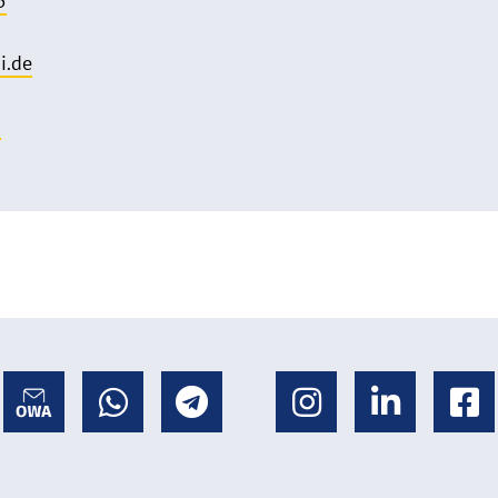
5
i.de
o