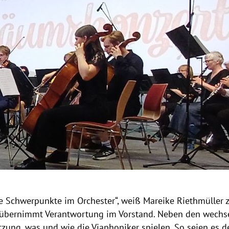
e Schwerpunkte im Orchester“, weiß Mareike Riethmüller zu 
 übernimmt Verantwortung im Vorstand. Neben den wechse
zung, was und wie die Viaphoniker spielen. So seien es d