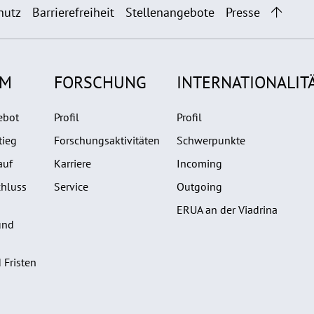
hutz
Barrierefreiheit
Stellenangebote
Presse
UM
FORSCHUNG
INTERNATIONALIT
ebot
Profil
Profil
tieg
Forschungsaktivitäten
Schwerpunkte
auf
Karriere
Incoming
hluss
Service
Outgoing
ERUA an der Viadrina
und
 Fristen