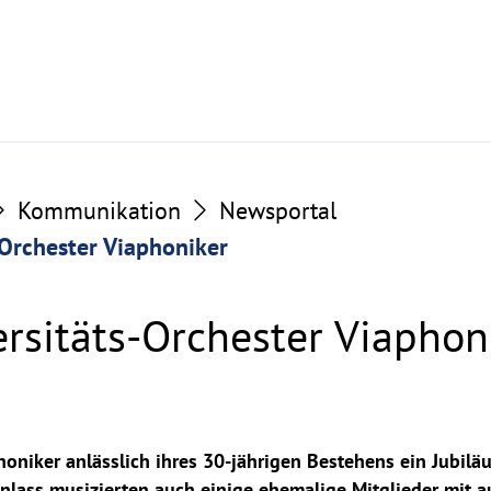
Kommunikation
Newsportal
-Orchester Viaphoniker
ersitäts-Orchester Viaphon
honiker anlässlich ihres 30-jährigen Bestehens ein Jubil
lass musizierten auch einige ehemalige Mitglieder mit 