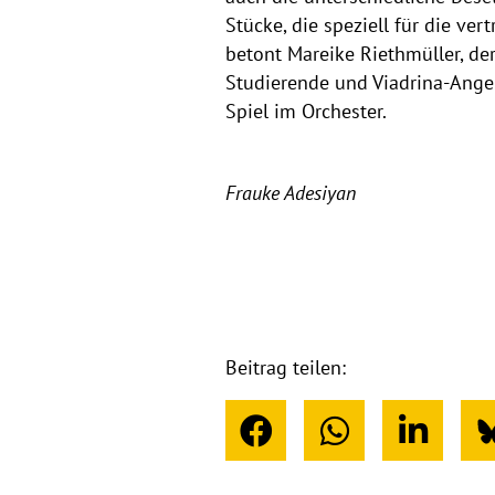
e
Stücke, die speziell für die v
r
betont Mareike Riethmüller, de
Studierende und Viadrina-Angeh
Spiel im Orchester.
Frauke Adesiyan
Beitrag teilen: