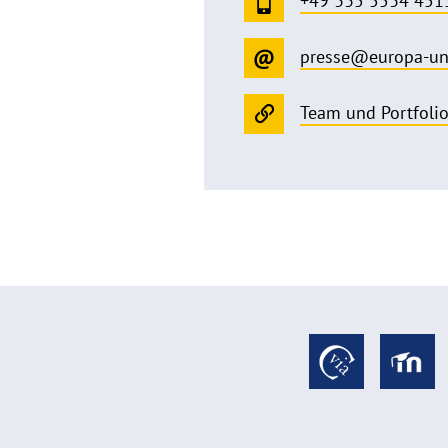
+49 335 5534 451
presse@europa-un
Team und Portfoli