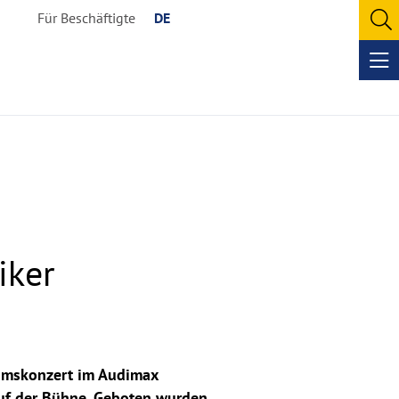
Für Beschäftigte
DE
O
se
Op
me
iker
äumskonzert im Audimax
auf der Bühne. Geboten wurden