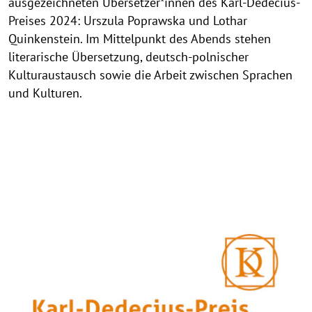
ausgezeichneten Übersetzer*innen des Karl-Dedecius-
Preises 2024: Urszula Poprawska und Lothar
Quinkenstein. Im Mittelpunkt des Abends stehen
literarische Übersetzung, deutsch-polnischer
Kulturaustausch sowie die Arbeit zwischen Sprachen
und Kulturen.
©
C
o
p
©
y
C
r
o
i
p
g
y
h
r
t
i