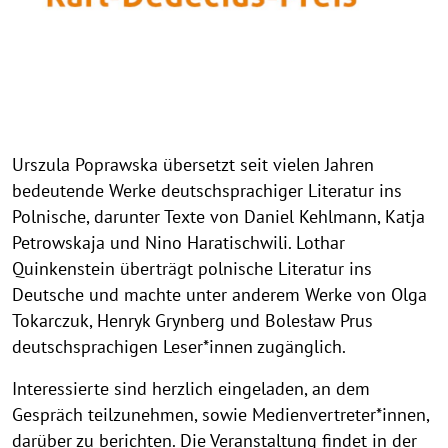
h
g
i
h
n
t
w
h
e
i
i
n
s
w
Urszula Poprawska übersetzt seit vielen Jahren
a
e
bedeutende Werke deutschsprachiger Literatur ins
u
i
Polnische, darunter Texte von Daniel Kehlmann, Katja
f
s
Petrowskaja und Nino Haratischwili. Lothar
k
a
Quinkenstein überträgt polnische Literatur ins
l
u
a
Deutsche und machte unter anderem Werke von Olga
f
p
k
Tokarczuk, Henryk Grynberg und Bolesław Prus
p
l
deutschsprachigen Leser*innen zugänglich.
e
a
Interessierte sind herzlich eingeladen, an dem
n
p
Gespräch teilzunehmen, sowie Medienvertreter*innen,
p
e
darüber zu berichten. Die Veranstaltung findet in der