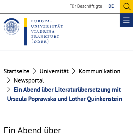
Go
Go
Für Beschäftigte
DE
to
to
O
the
the
se
Op
content
footer
me
section
section
Startseite
Universität
Kommunikation
Newsportal
Ein Abend über Literaturübersetzung mit
Urszula Poprawska und Lothar Quinkenstein
Ein Abend über