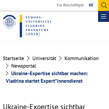
Go
Go
Für Beschäftigte
DE
to
to
O
the
the
se
Op
content
footer
me
section
section
Startseite
Universität
Kommunikation
Newsportal
Ukraine-Expertise sichtbar machen:
Viadrina startet Expert*innendienst
Ukraine-Expertise sichtbar