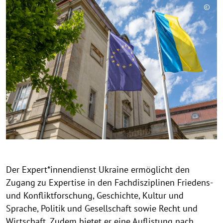
©
C
o
p
y
r
i
g
h
t
h
i
n
w
Der Expert*innendienst Ukraine ermöglicht den
e
Zugang zu Expertise in den Fachdisziplinen Friedens-
i
und Konfliktforschung, Geschichte, Kultur und
s
Sprache, Politik und Gesellschaft sowie Recht und
a
Wirtschaft. Zudem bietet er eine Auflistung nach
u