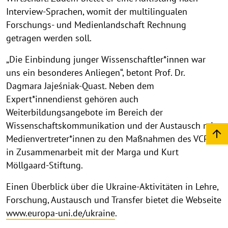
Interview-Sprachen, womit der multilingualen
f
k
Forschungs- und Medienlandschaft Rechnung
l
getragen werden soll.
a
„Die Einbindung junger Wissenschaftler*innen war
p
uns ein besonderes Anliegen“, betont Prof. Dr.
p
e
Dagmara Jajeśniak-Quast. Neben dem
n
Expert*innendienst gehören auch
Weiterbildungsangebote im Bereich der
Wissenschaftskommunikation und der Austausch mit
Medienvertreter*innen zu den Maßnahmen des VCPU
in Zusammenarbeit mit der Marga und Kurt
Möllgaard-Stiftung.
Einen Überblick über die Ukraine-Aktivitäten in Lehre,
Forschung, Austausch und Transfer bietet die Webseite
www.europa-uni.de/ukraine
.