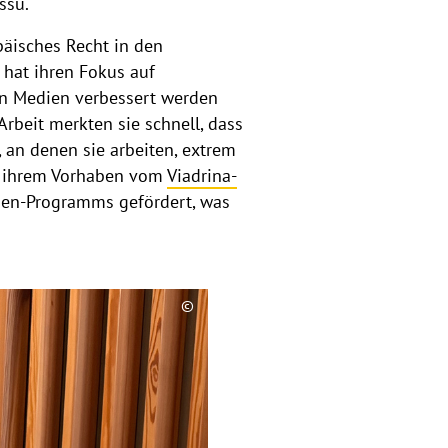
ssu.
päisches Recht in den
 hat ihren Fokus auf
en Medien verbessert werden
beit merkten sie schnell, dass
an denen sie arbeiten, extrem
ei ihrem Vorhaben vom
Viadrina-
n-Programms gefördert, was
©
C
o
p
y
r