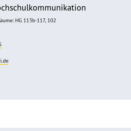
Hochschulkommunikation
Räume: HG 113b-117, 102
5
i.de
o