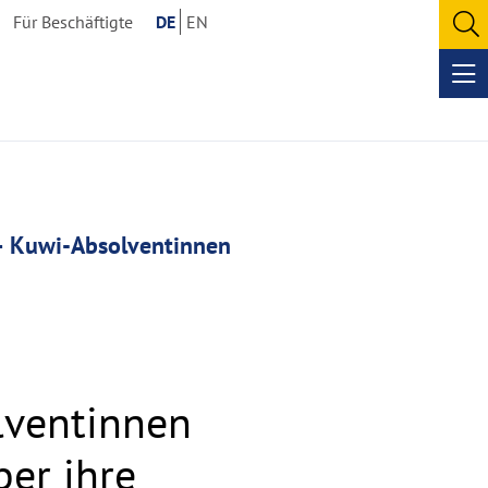
Für Beschäftigte
DE
EN
O
se
Op
me
– Kuwi-Absolventinnen
lventinnen
er ihre