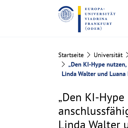
Go
Go
to
to
the
the
content
footer
section
section
Startseite
Universität
„Den KI-Hype nutzen,
Linda Walter und Luana
„Den KI-Hype 
anschlussfähi
Linda Walter 