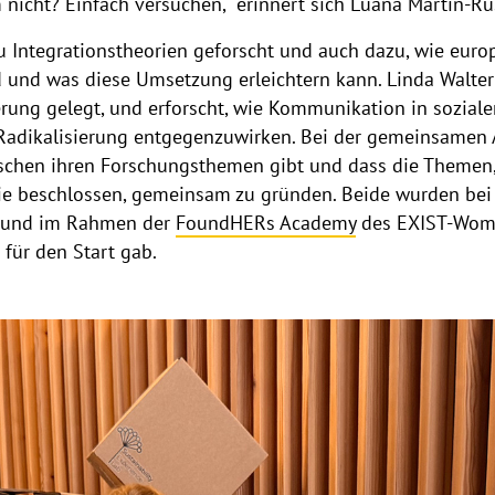
icht? Einfach versuchen,“ erinnert sich Luana Martin-Ru
u Integrationstheorien geforscht und auch dazu, wie euro
 und was diese Umsetzung erleichtern kann. Linda Walter
rung gelegt, und erforscht, wie Kommunikation in sozial
adikalisierung entgegenzuwirken. Bei der gemeinsamen Ar
schen ihren Forschungsthemen gibt und dass die Themen, 
. Sie beschlossen, gemeinsam zu gründen. Beide wurden b
t und im Rahmen der
FoundHERs Academy
des EXIST-Wome
für den Start gab.