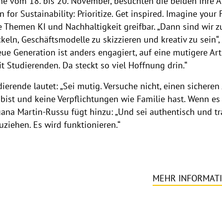
 vom 18. bis 20. November, besuchten die beiden ihre 
r Sustainability: Prioritize. Get inspired. Imagine your 
 Themen KI und Nachhaltigkeit greifbar. „Dann sind wir 
eln, Geschäftsmodelle zu skizzieren und kreativ zu sein“,
neue Generation ist anders engagiert, auf eine mutigere Ar
t Studierenden. Da steckt so viel Hoffnung drin.“
ierende lautet: „Sei mutig. Versuche nicht, einen sicheren
st und keine Verpflichtungen wie Familie hast. Wenn es ei
Luana Martin-Russu fügt hinzu: „Und sei authentisch und t
ziehen. Es wird funktionieren.“
MEHR INFORMATI