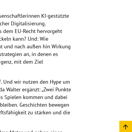
e
n
senschaftlerinnen KI-gestützte
her Digitalisierung.
aus dem EU-Recht hervorgeht
ickeln kann? Und: Wie
mt und nach außen hin Wirkung
trategien an, in denen es
igenz, mit dem Ziel
uf. Und wir nutzen den Hype um
da Walter ergänzt: „Zwei Punkte
 ins Spielen kommen und dabei
 bleiben. Geschichten bewegen
ftsfähigkeit zu stärken und die