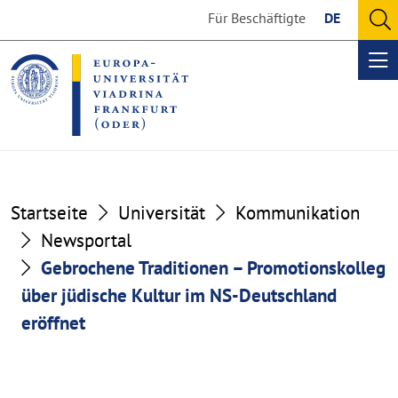
Go
Go
Für Beschäftigte
DE
to
to
O
the
the
se
Op
content
footer
me
section
section
Startseite
Universität
Kommunikation
Newsportal
Gebrochene Traditionen – Promotionskolleg
über jüdische Kultur im NS-Deutschland
eröffnet