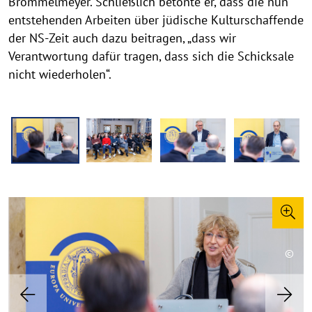
Brömmelmeyer. Schließlich betonte er, dass die nun
entstehenden Arbeiten über jüdische Kulturschaffende
der NS-Zeit auch dazu beitragen, „dass wir
Verantwortung dafür tragen, dass sich die Schicksale
nicht wiederholen“.
E
r
ö
f
f
n
©
©
©
©
©
©
©
©
u
C
C
C
C
C
C
C
C
n
o
o
o
o
o
o
o
o
P
N
g
p
p
p
p
p
p
p
p
r
e