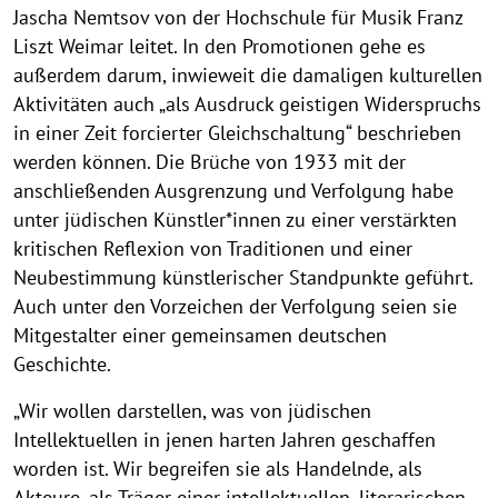
Jascha Nemtsov von der Hochschule für Musik Franz
e
p
p
p
p
p
p
p
p
Liszt Weimar leitet. In den Promotionen gehe es
p
p
p
p
p
p
p
p
g
außerdem darum, inwieweit die damaligen kulturellen
e
e
e
e
e
e
e
e
G
n
n
n
n
n
n
n
n
Aktivitäten auch „als Ausdruck geistigen Widerspruchs
e
in einer Zeit forcierter Gleichschaltung“ beschrieben
b
werden können. Die Brüche von 1933 mit der
anschließenden Ausgrenzung und Verfolgung habe
r
unter jüdischen Künstler*innen zu einer verstärkten
o
kritischen Reflexion von Traditionen und einer
c
Neubestimmung künstlerischer Standpunkte geführt.
h
Auch unter den Vorzeichen der Verfolgung seien sie
Mitgestalter einer gemeinsamen deutschen
e
Geschichte.
n
e
„Wir wollen darstellen, was von jüdischen
Intellektuellen in jenen harten Jahren geschaffen
T
worden ist. Wir begreifen sie als Handelnde, als
r
Akteure, als Träger einer intellektuellen, literarischen