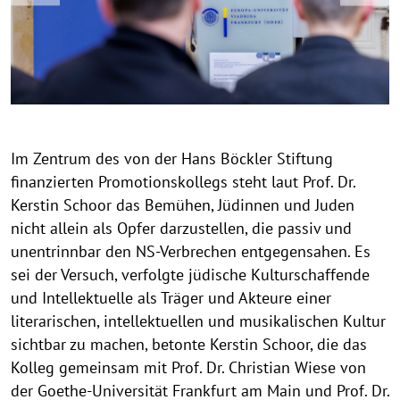
y
y
y
y
y
y
y
y
P
e
x
r
r
r
r
r
r
r
r
v
t
r
i
i
i
i
i
i
i
i
i
o
g
g
g
g
g
g
g
g
o
h
h
h
h
h
h
h
h
m
u
t
t
t
t
t
t
t
t
s
o
h
h
h
h
h
h
h
h
t
Im Zentrum des von der Hans Böckler Stiftung
i
i
i
i
i
i
i
i
finanzierten Promotionskollegs steht laut Prof. Dr.
n
n
n
n
n
n
n
n
i
w
w
w
w
w
w
w
w
Kerstin Schoor das Bemühen, Jüdinnen und Juden
o
e
e
e
e
e
e
e
e
nicht allein als Opfer darzustellen, die passiv und
n
i
i
i
i
i
i
i
i
unentrinnbar den NS-Verbrechen entgegensahen. Es
s
s
s
s
s
s
s
s
s
sei der Versuch, verfolgte jüdische Kulturschaffende
a
a
a
a
a
a
a
a
und Intellektuelle als Träger und Akteure einer
k
u
u
u
u
u
u
u
u
literarischen, intellektuellen und musikalischen Kultur
o
f
f
f
f
f
f
f
f
sichtbar zu machen, betonte Kerstin Schoor, die das
k
k
k
k
k
k
k
k
l
Kolleg gemeinsam mit Prof. Dr. Christian Wiese von
l
l
l
l
l
l
l
l
l
der Goethe-Universität Frankfurt am Main und Prof. Dr.
a
a
a
a
a
a
a
a