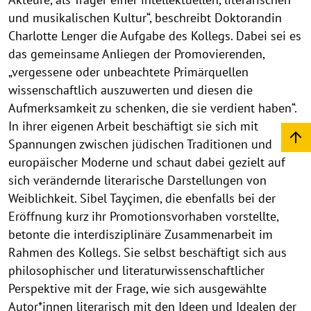
a
und musikalischen Kultur“, beschreibt Doktorandin
d
Charlotte Lenger die Aufgabe des Kollegs. Dabei sei es
das gemeinsame Anliegen der Promovierenden,
i
„vergessene oder unbeachtete Primärquellen
t
wissenschaftlich auszuwerten und diesen die
i
Aufmerksamkeit zu schenken, die sie verdient haben“.
o
In ihrer eigenen Arbeit beschäftigt sie sich mit
Spannungen zwischen jüdischen Traditionen und
n
europäischer Moderne und schaut dabei gezielt auf
e
sich verändernde literarische Darstellungen von
n
Weiblichkeit. Sibel Tayçimen, die ebenfalls bei der
Eröffnung kurz ihr Promotionsvorhaben vorstellte,
betonte die interdisziplinäre Zusammenarbeit im
Rahmen des Kollegs. Sie selbst beschäftigt sich aus
philosophischer und literaturwissenschaftlicher
Perspektive mit der Frage, wie sich ausgewählte
Autor*innen literarisch mit den Ideen und Idealen der