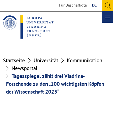
Go
Go
Für Beschäftigte
DE
to
to
O
the
the
se
Op
content
footer
me
section
section
Startseite
Universität
Kommunikation
Newsportal
Tagesspiegel zählt drei Viadrina-
Forschende zu den „100 wichtigsten Köpfen
der Wissenschaft 2025“