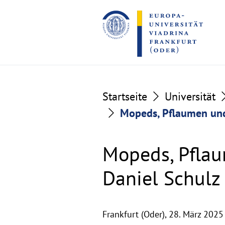
Go
Go
to
to
the
the
content
footer
section
section
Startseite
Universität
Mopeds, Pflaumen und
Mopeds, Pflau
Daniel Schulz
Frankfurt (Oder),
28. März 2025