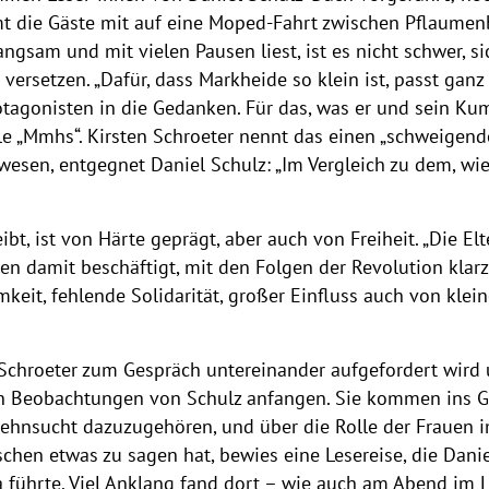
mt die Gäste mit auf eine Moped-Fahrt zwischen Pflaum
angsam und mit vielen Pausen liest, ist es nicht schwer, si
ersetzen. „Dafür, dass Markheide so klein ist, passt ganz s
tagonisten in die Gedanken. Für das, was er und sein Ku
le „Mmhs“. Kirsten Schroeter nennt das einen „schweigende
gewesen, entgegnet Daniel Schulz: „Im Vergleich zu dem, wie
bt, ist von Härte geprägt, aber auch von Freiheit. „Die Elt
ren damit beschäftigt, mit den Folgen der Revolution klar
amkeit, fehlende Solidarität, großer Einfluss auch von klei
 Schroeter zum Gespräch untereinander aufgefordert wir
den Beobachtungen von Schulz anfangen. Sie kommen ins
Sehnsucht dazuzugehören, und über die Rolle der Frauen
chen etwas zu sagen hat, bewies eine Lesereise, die Danie
a führte. Viel Anklang fand dort – wie auch am Abend im 