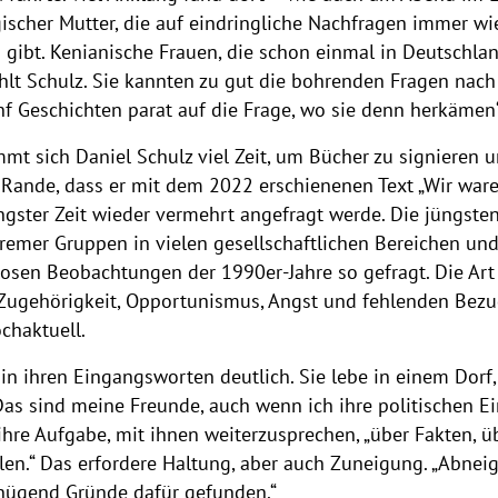
scher Mutter, die auf eindringliche Nachfragen immer wi
gibt. Kenianische Frauen, die schon einmal in Deutschlan
hlt Schulz. Sie kannten zu gut die bohrenden Fragen nach 
f Geschichten parat auf die Frage, wo sie denn herkämen“,
mt sich Daniel Schulz viel Zeit, um Bücher zu signieren u
Rande, dass er mit dem 2022 erschienenen Text „Wir ware
ngster Zeit wieder vermehrt angefragt werde. Die jüngsten
emer Gruppen in vielen gesellschaftlichen Bereichen und
osen Beobachtungen der 1990er-Jahre so gefragt. Die Art 
Zugehörigkeit, Opportunismus, Angst und fehlenden Bezug
chaktuell.
n ihren Eingangsworten deutlich. Sie lebe in einem Dorf,
as sind meine Freunde, auch wenn ich ihre politischen E
 ihre Aufgabe, mit ihnen weiterzusprechen, „über Fakten, 
ellen.“ Das erfordere Haltung, aber auch Zuneigung. „Abne
enügend Gründe dafür gefunden.“