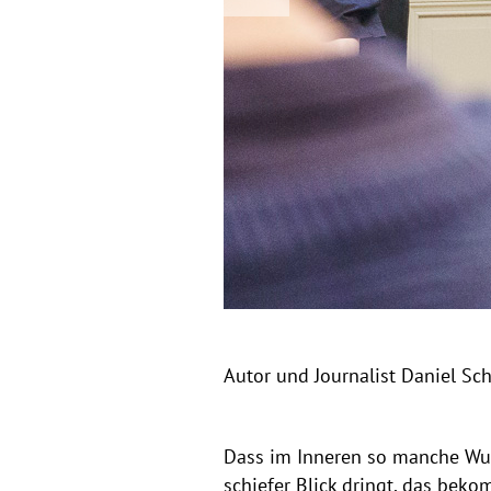
S
r
e
c
v
i
h
o
u
u
s
l
e
Autor und Journalist Daniel Sch
Dass im Inneren so manche Wu
schiefer Blick dringt, das bek