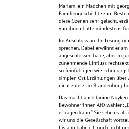
Mariam, ein Mädchen mit georgi
Familiengeschichte zum Besten 
diese Szenen sehr gelacht, erzä
von ihnen hatte mindestens fün
Im Anschluss an die Lesung nim
sprechen. Dabei erwähnt er am 
abgeschlossen habe, aber in jü
zunehmende Einfluss rechtsextr
so feinfühligen wie schonungsl
simplen Ost-Erzählungen über 
nicht zuletzt in Brandenburg ho
Das macht auch Janine Nuyken i
Bewohner*innen AfD wählen: „D
ertragen kann.“ Sie sehe es als
wir uns die Gesellschaft vorst
bislang habe ich noch nicht g