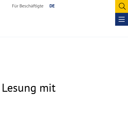
Für Beschäftigte
DE
O
se
Op
me
 Lesung mit