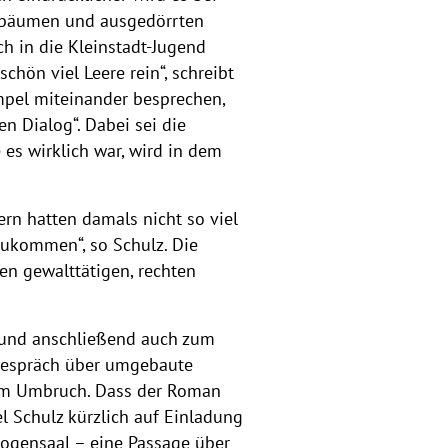
enbäumen und ausgedörrten
ch in die Kleinstadt-Jugend
chön viel Leere rein“, schreibt
mpel miteinander besprechen,
n Dialog“. Dabei sei die
 es wirklich war, wird in dem
ern hatten damals nicht so viel
zukommen“, so Schulz. Die
nen gewalttätigen, rechten
d und anschließend auch zum
 Gespräch über umgebaute
 im Umbruch. Dass der Roman
l Schulz kürzlich auf Einladung
Logensaal – eine Passage über