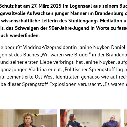
Schulz hat am 27. März 2025 im Logensaal aus seinem Buc
 gewaltvolle Aufwachsen junger Männer im Brandenburg de
, wissenschaftliche Leiterin des Studiengangs Mediation
eit, das Schweigen der 90er-Jahre-Jugend in Worte zu fas
Buch wiederfinden.
de begrüßt Viadrina-Vizepräsidentin Janine Nuyken Daniel 
tagonist des Buches „Wir waren wie Brüder“ in der Branden
und seiner ersten Liebe verbringt, hat Janine Nuyken, auf
ganz jungen Viadrina erlebt. „Politischer Sprengstoff lag a
auf zementierte Ost-West-Identitäten genauso wie auf rech
abe dieser Sprengstoff Explosionen verursacht. „Es waren 