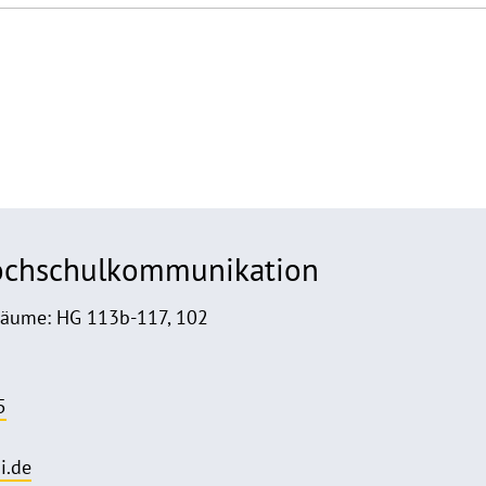
Hochschulkommunikation
Räume: HG 113b-117, 102
5
i.de