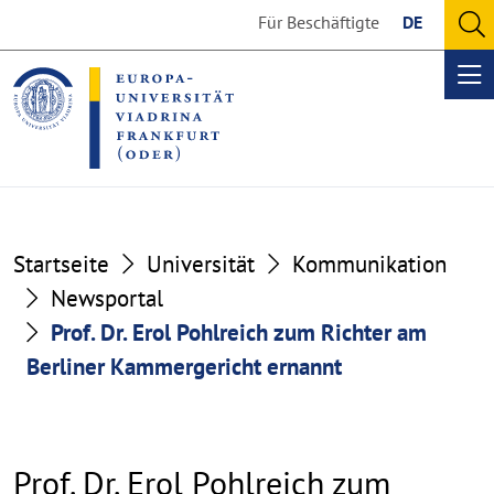
Go
Go
Für Beschäftigte
DE
to
to
O
the
the
se
Op
content
footer
me
section
section
Startseite
Universität
Kommunikation
Newsportal
Prof. Dr. Erol Pohlreich zum Richter am
Berliner Kammergericht ernannt
Prof. Dr. Erol Pohlreich zum