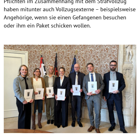
Pflichten im Zusammenhang mit dem Strafvollzug
haben mitunter auch Vollzugsexterne – beispielsweise
Angehörige, wenn sie einen Gefangenen besuchen
oder ihm ein Paket schicken wollen.
©
C
o
p
y
r
i
g
h
t
h
i
n