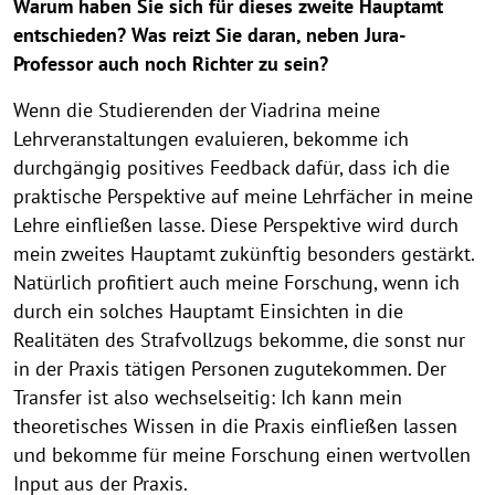
a
Warum haben Sie sich für dieses zweite Hauptamt
u
entschieden? Was reizt Sie daran, neben Jura-
f
Professor auch noch Richter zu sein?
k
l
Wenn die Studierenden der Viadrina meine
a
Lehrveranstaltungen evaluieren, bekomme ich
p
durchgängig positives Feedback dafür, dass ich die
p
praktische Perspektive auf meine Lehrfächer in meine
e
Lehre einfließen lasse. Diese Perspektive wird durch
n
mein zweites Hauptamt zukünftig besonders gestärkt.
Natürlich profitiert auch meine Forschung, wenn ich
durch ein solches Hauptamt Einsichten in die
Realitäten des Strafvollzugs bekomme, die sonst nur
in der Praxis tätigen Personen zugutekommen. Der
Transfer ist also wechselseitig: Ich kann mein
theoretisches Wissen in die Praxis einfließen lassen
und bekomme für meine Forschung einen wertvollen
Input aus der Praxis.