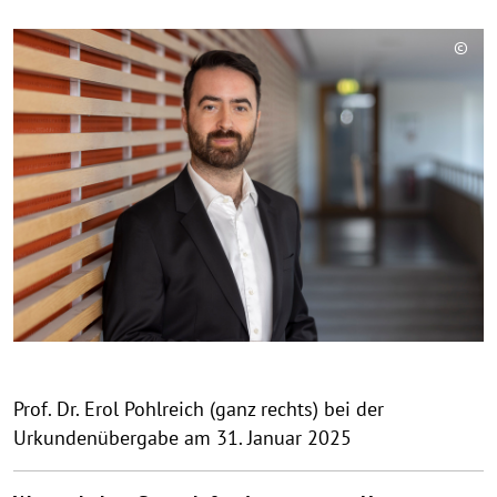
w
©
e
C
i
o
s
p
a
y
u
r
f
i
k
g
l
h
a
t
p
h
p
i
e
n
n
w
Prof. Dr. Erol Pohlreich (ganz rechts) bei der
e
Urkundenübergabe am 31. Januar 2025
i
s