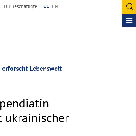
Für Beschäftigte
DE
EN
O
se
Op
me
 erforscht Lebenswelt
pendiatin
 ukrainischer