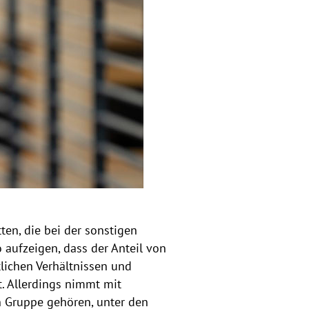
w
e
i
s
a
u
f
k
l
a
p
p
e
n
ten, die bei der sonstigen
aufzeigen, dass der Anteil von
lichen Verhältnissen und
t. Allerdings nimmt mit
n Gruppe gehören, unter den