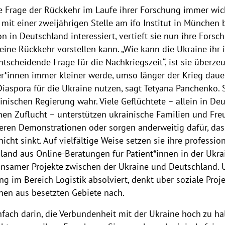
die Frage der Rückkehr im Laufe ihrer Forschung immer wic
 mit einer zweijährigen Stelle am ifo Institut in München 
n in Deutschland interessiert, vertieft sie nun ihre Fors
ine Rückkehr vorstellen kann. „Wie kann die Ukraine ihr i
tscheidende Frage für die Nachkriegszeit“, ist sie überzeu
r*innen immer kleiner werde, umso länger der Krieg dauert
 Diaspora für die Ukraine nutzen, sagt Tetyana Panchenko.
nischen Regierung wahr. Viele Geflüchtete – allein in De
nen Zuflucht – unterstützen ukrainische Familien und Fre
isieren Demonstrationen oder sorgen anderweitig dafür, da
icht sinkt. Auf vielfältige Weise setzen sie ihre professio
land aus Online-Beratungen für Patient*innen in der Ukrai
samer Projekte zwischen der Ukraine und Deutschland. Un
ng im Bereich Logistik absolviert, denkt über soziale Proje
hen aus besetzten Gebiete nach.
fach darin, die Verbundenheit mit der Ukraine hoch zu hal