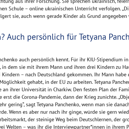
ung aus ihrer Forschung. Sie sprechen ukrainisch, feiern
chen Schule – online ukrainischen Unterricht verfolgen. „D
folgert sie, auch wenn gerade Kinder als Grund angegeben 
? Auch persönlich für Tetyana Pan
chenko auch persönlich kennt. Für ihr KIU-Stipendium in F
, in dem sie mit ihrem Mann und ihren drei Kindern zu Hau
i Kindern – nach Deutschland gekommen. Ihr Mann habe d
 Möglichkeit gehabt, in der EU zu arbeiten. Tetyana Panch
 an ihrer Universität in Charkiw. Den festen Plan der Famil
 erst die Corona-Pandemie, dann der Krieg zunichte. „Obje
ehr gering“, sagt Tetyana Panchenko, wenn man sie danach 
de. Wenn es aber nur nach ihr ginge, würde sie gern wied
Arbeitsmarkt, der steinige Weg beim Deutschlernen, der gr
i Welten – was ihr die Interviewpartner*innen in ihrem Pr