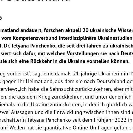
5
matland andauert, forschen aktuell 20 ukrainische Wissen
vom Kompetenzverbund Interdisziplinäre Ukrainestudien 
f. Dr. Tetyana Panchenko, die seit drei Jahren zu ukrainis
essiert sich dafür, mit welchen Vorstellungen sie nach De
 sie sich eine Rückkehr in die Ukraine vorstellen können.
ieg vorbei ist“, sagt eine damals 21-jährige Ukrainerin im
s gegen ihr Heimatland, aus dem sie nach Deutschland gef
terview: „Ich habe die Sehnsucht zurückzukehren, aber mit 
hen, die aus dem Krieg zurückkehren, und unter denen ic
emals in die Ukraine zurückkehren, in der ich glücklich w
e zwei Aussagen und die Entwicklung zwischen ihnen sind 
enschaftlerin Tetyana Panchenko seit dem Frühjahr 2022 in
fünf Wellen hat sie quantitative Online-Umfragen geführt,