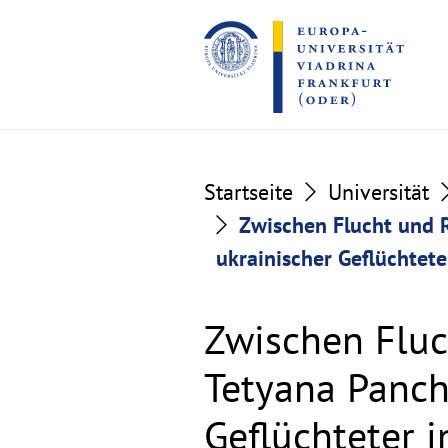
Go
Go
to
to
the
the
content
footer
section
section
Startseite
Universität
Zwischen Flucht und 
ukrainischer Geflüchtete
Zwischen Fluc
Tetyana Panch
Geflüchteter 