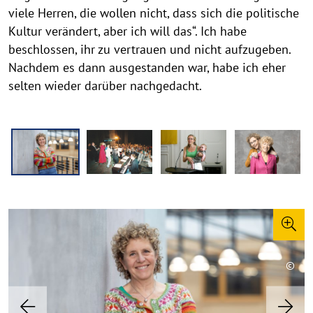
viele Herren, die wollen nicht, dass sich die politische
Kultur verändert, aber ich will das“. Ich habe
beschlossen, ihr zu vertrauen und nicht aufzugeben.
Nachdem es dann ausgestanden war, habe ich eher
selten wieder darüber nachgedacht.
Z
u
E
h
r
e
©
©
©
©
©
©
n
C
C
C
C
C
C
v
o
o
o
o
o
o
P
N