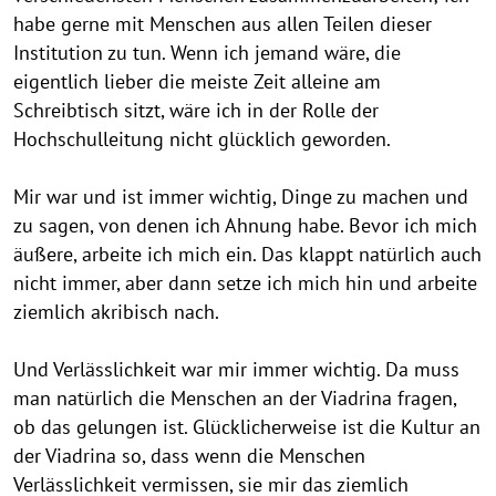
:
a
a
a
a
a
a
habe gerne mit Menschen aus allen Teilen dieser
S
p
p
p
p
p
p
Institution zu tun. Wenn ich jemand wäre, die
p
p
p
p
p
p
y
eigentlich lieber die meiste Zeit alleine am
e
e
e
e
e
e
m
Schreibtisch sitzt, wäre ich in der Rolle der
n
n
n
n
n
n
Hochschulleitung nicht glücklich geworden.
p
o
Mir war und ist immer wichtig, Dinge zu machen und
s
zu sagen, von denen ich Ahnung habe. Bevor ich mich
i
äußere, arbeite ich mich ein. Das klappt natürlich auch
nicht immer, aber dann setze ich mich hin und arbeite
o
ziemlich akribisch nach.
n
u
Und Verlässlichkeit war mir immer wichtig. Da muss
n
man natürlich die Menschen an der Viadrina fragen,
d
ob das gelungen ist. Glücklicherweise ist die Kultur an
der Viadrina so, dass wenn die Menschen
G
Verlässlichkeit vermissen, sie mir das ziemlich