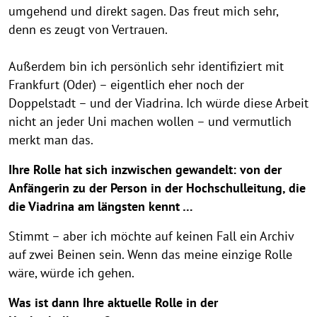
e
umgehend und direkt sagen. Das freut mich sehr,
d
denn es zeugt von Vertrauen.
e
Außerdem bin ich persönlich sehr identifiziert mit
n
Frankfurt (Oder) – eigentlich eher noch der
k
Doppelstadt – und der Viadrina. Ich würde diese Arbeit
t
nicht an jeder Uni machen wollen – und vermutlich
a
merkt man das.
f
Ihre Rolle hat sich inzwischen gewandelt: von der
e
Anfängerin zu der Person in der Hochschulleitung, die
l
die Viadrina am längsten kennt …
Stimmt – aber ich möchte auf keinen Fall ein Archiv
auf zwei Beinen sein. Wenn das meine einzige Rolle
wäre, würde ich gehen.
Was ist dann Ihre aktuelle Rolle in der