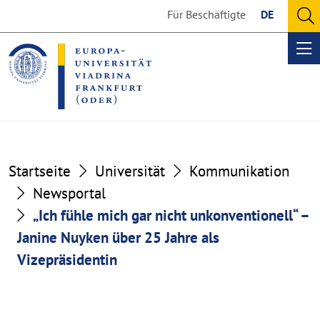
Go
Go
Für Beschäftigte
DE
to
to
O
the
the
se
Op
content
footer
me
section
section
Startseite
Universität
Kommunikation
Newsportal
„Ich fühle mich gar nicht unkonventionell“ –
Janine Nuyken über 25 Jahre als
Vizepräsidentin