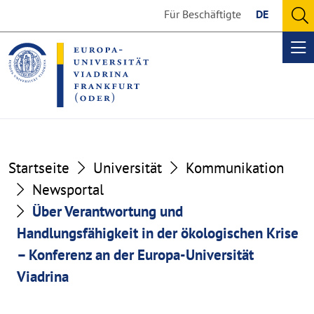
Go
Go
Für Beschäftigte
DE
to
to
O
the
the
se
Op
content
footer
me
section
section
Startseite
Universität
Kommunikation
Newsportal
Über Verantwortung und
Handlungsfähigkeit in der ökologischen Krise
– Konferenz an der Europa-Universität
Viadrina