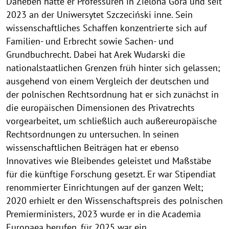
Daneben hatte er Professuren in Zielona Góra und seit
e
2023 an der Uniwersytet Szczeciński inne. Sein
i
wissenschaftliches Schaffen konzentrierte sich auf
s
Familien- und Erbrecht sowie Sachen- und
a
Grundbuchrecht. Dabei hat Arek Wudarski die
u
nationalstaatlichen Grenzen früh hinter sich gelassen;
f
k
ausgehend von einem Vergleich der deutschen und
l
der polnischen Rechtsordnung hat er sich zunächst in
a
die europäischen Dimensionen des Privatrechts
p
vorgearbeitet, um schließlich auch außereuropäische
p
Rechtsordnungen zu untersuchen. In seinen
e
wissenschaftlichen Beiträgen hat er ebenso
n
Innovatives wie Bleibendes geleistet und Maßstäbe
für die künftige Forschung gesetzt. Er war Stipendiat
renommierter Einrichtungen auf der ganzen Welt;
2020 erhielt er den Wissenschaftspreis des polnischen
Premierministers, 2023 wurde er in die Academia
Europaea berufen, für 2025 war ein