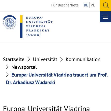
Go
Go
Für Beschäftigte
DE
PL
to
to
O
the
the
se
Op
content
footer
me
section
section
Startseite
Universität
Kommunikation
Newsportal
Europa-Universität Viadrina trauert um Prof.
Dr. Arkadiusz Wudarski
Europa-Universität Viadrina