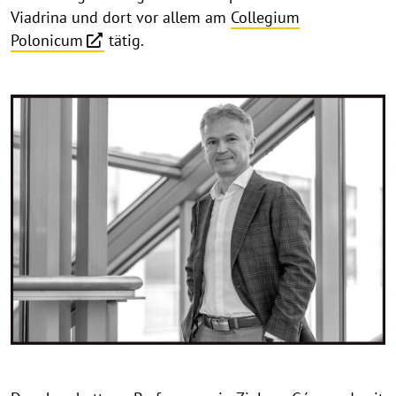
Viadrina und dort vor allem am
Collegium
Polonicum
tätig.
©
C
o
p
y
r
i
g
h
t
h
i
n
w