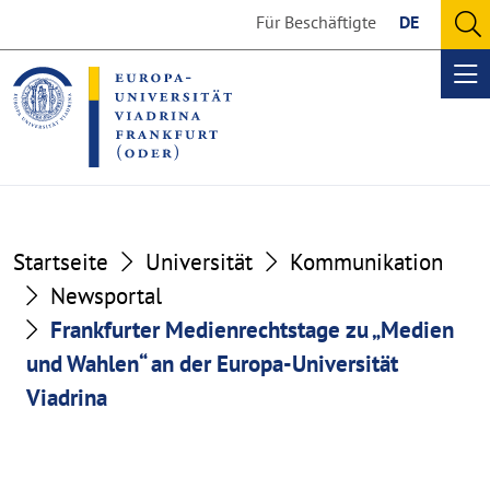
Go
Go
Für Beschäftigte
DE
to
to
O
the
the
se
Op
content
footer
me
section
section
Startseite
Universität
Kommunikation
Newsportal
Frankfurter Medienrechtstage zu „Medien
und Wahlen“ an der Europa-Universität
Viadrina