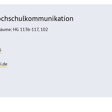
Hochschulkommunikation
Räume: HG 113b-117, 102
5
i.de
o