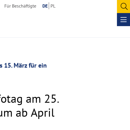
Für Beschäftigte
DE
PL
O
se
Op
me
 15. März für ein
fotag am 25.
um ab April