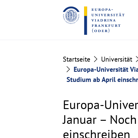
Go
Go
to
to
the
the
content
footer
section
section
Startseite
Universität
Europa-Universität Vi
Studium ab April einsch
Europa-Univer
Januar – Noch 
einschreiben