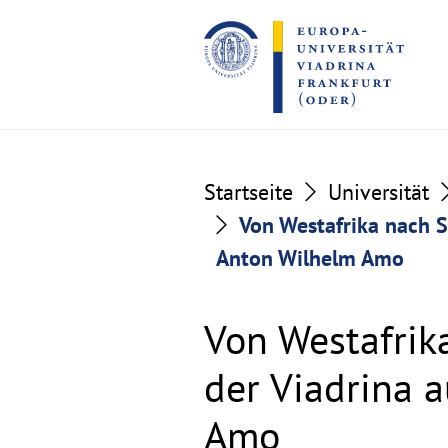
Go
Go
to
to
the
the
content
footer
section
section
Startseite
Universität
Von Westafrika nach S
Anton Wilhelm Amo
Von Westafrik
der Viadrina 
Amo