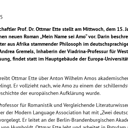
25
haftler Prof. Dr. Ottmar Ette stellt am Mittwoch, dem 15. J
inen neuen Roman „Mein Name sei Amo“ vor. Darin beschrei
ster aus Afrika stammender Philosoph im deutschsprachig
Andrea Gremels, Inhaberin der Viadrina-Professur für West
sung, findet statt im Hauptgebäude der Europa-Universitä
reibt Ottmar Ette über Anton Wilhelm Amos akademischen 
ingt. Er vollzieht nach, wie Amo zu einem der schillernd
Geschichte der europäischen Aufklärung wurde.
 Professor für Romanistik und Vergleichende Literaturwisse
r der Modern Language Association hat mit „Zwei deuts
orgelegt. Er leitet an der Berlin-Brandenburgischen Aka
 von Humboldt. Ottmar Ette lebt und arbeitet in Potsdam