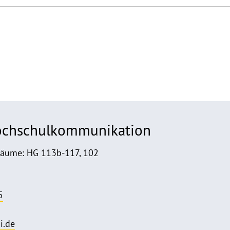
Hochschulkommunikation
Räume: HG 113b-117, 102
5
i.de