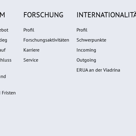
UM
FORSCHUNG
INTERNATIONALIT
ebot
Profil
Profil
tieg
Forschungsaktivitäten
Schwerpunkte
auf
Karriere
Incoming
hluss
Service
Outgoing
ERUA an der Viadrina
und
 Fristen