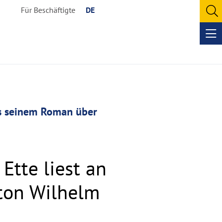
Für Beschäftigte
DE
O
se
Op
me
us seinem Roman über
Ette liest an
ton Wilhelm