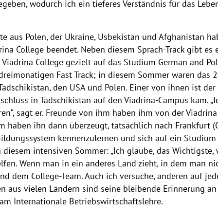
egeben, wodurch ich ein tieferes Verständnis für das Lebe
rte aus Polen, der Ukraine, Usbekistan und Afghanistan ha
rina College beendet. Neben diesem Sprach-Track gibt es 
m Viadrina College gezielt auf das Studium German and Pol
 dreimonatigen Fast Track; in diesem Sommer waren das 
Tadschikistan, den USA und Polen. Einer von ihnen ist der 
schluss in Tadschikistan auf den Viadrina-Campus kam. „
en“, sagt er. Freunde von ihm haben ihm von der Viadrina e
 haben ihn dann überzeugt, tatsächlich nach Frankfurt (
 Bildungssystem kennenzulernen und sich auf ein Studium
 diesem intensiven Sommer: „Ich glaube, das Wichtigste, w
helfen. Wenn man in ein anderes Land zieht, in dem man ni
nd dem College-Team. Auch ich versuche, anderen auf jede
 aus vielen Ländern sind seine bleibende Erinnerung an d
am Internationale Betriebswirtschaftslehre.