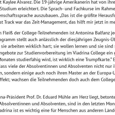
t Kaylee Alvarez. Die 19-jährige Amerikanerin hat von ihr
tudium erleichtert. Die Sprach- und Fachkurse im Rahmen
enschaftssprache auszubauen. „Das ist die größte Herausf
t Track war das Zeit-Management, das hilft mir jetzt in m
m Fleiß der College-Teilnehmenden ist Antonina Balfanz je
ogramm stellt auch anlässlich der diesjährigen Zeugnis-Üb
e arbeiten wirklich hart; sie wollen lernen und sie sind 
gebote zur Studienvorbereitung im Viadrina College ein g
onaten studierfähig wird, ist wirklich eine Trumpfkarte.“ 
 dass viele der Absolventinnen und Absolventen nicht nur 
en, sondern einige auch noch ihren Master an der Europa-U
Effekt; wachsen die Teilnehmenden doch auch dem Colleg
a-Präsident Prof. Dr. Eduard Mühle am Herz liegt, betont
 Absolventinnen und Absolventen, sind in den letzten Mona
adrina ist es wichtig eine für Menschen aus anderen Länd