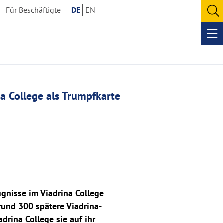
Für Beschäftigte
DE
EN
O
se
Op
me
na College als Trumpfkarte
gnisse im Viadrina College
rund 300 spätere Viadrina-
drina College sie auf ihr