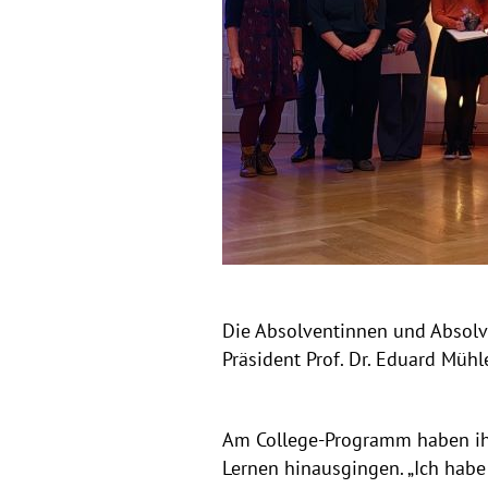
r
v
i
n
o
u
u
s
n
d
B
u
c
Die Absolventinnen und Absolve
Präsident Prof. Dr. Eduard Mühl
h
c
Am College-Programm haben ihr 
o
Lernen hinausgingen. „Ich habe 