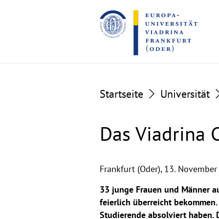
Go
Go
to
to
the
the
content
footer
section
section
Startseite
Universität
Das Viadrina 
Frankfurt (Oder),
13. November
33 junge Frauen und Männer au
feierlich überreicht bekommen.
Studierende absolviert haben. D