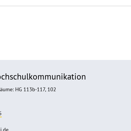
Hochschulkommunikation
Räume: HG 113b-117, 102
5
i.de