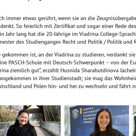
ch immer etwas gerührt, wenn sie an die Zeugnisübergab
denkt. So feierlich mit Zertifikat und sogar einer Rede des
in Jahr lang hat die 20-Jährige im Viadrina College-Sprach
mester des Studienganges Recht und Politik / Politik und 
 gekommen ist, an der Viadrina zu studieren, verdankt sie
eine PASCH-Schule mit Deutsch-Schwerpunkt – von der Eur
ina ziemlich gut“, erzählt Husnida Sharabutdinova läche
 angekommen in ihrer Studienstadt; sie mag das Wohnheim
eutschland und Polen hin- und her zu wechseln und fährt 