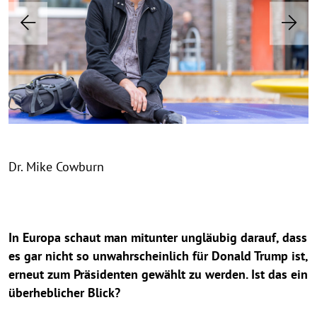
o
o
o
M
P
N
p
p
r
e
i
y
y
e
x
k
r
r
v
t
i
i
e
i
g
g
o
C
h
h
u
o
t
t
s
h
h
w
Dr. Mike Cowburn
i
i
b
n
n
u
w
w
e
e
r
i
i
In Europa schaut man mitunter ungläubig darauf, dass
n
s
s
es gar nicht so unwahrscheinlich für Donald Trump ist,
u
a
a
erneut zum Präsidenten gewählt zu werden. Ist das ein
u
u
n
überheblicher Blick?
f
f