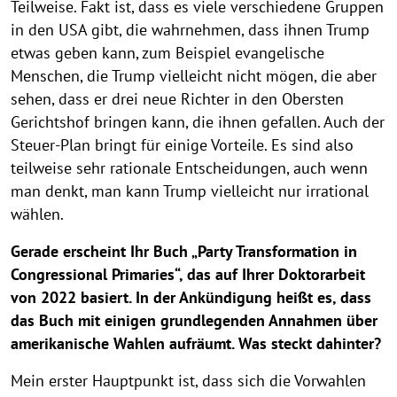
d
k
k
Teilweise. Fakt ist, dass es viele verschiedene Gruppen
B
l
l
in den USA gibt, die wahrnehmen, dass ihnen Trump
a
a
etwas geben kann, zum Beispiel evangelische
u
p
p
Menschen, die Trump vielleicht nicht mögen, die aber
c
p
p
sehen, dass er drei neue Richter in den Obersten
h
e
e
Gerichtshof bringen kann, die ihnen gefallen. Auch der
n
n
c
Steuer-Plan bringt für einige Vorteile. Es sind also
o
teilweise sehr rationale Entscheidungen, auch wenn
man denkt, man kann Trump vielleicht nur irrational
v
wählen.
e
Gerade erscheint Ihr Buch „Party Transformation in
r
Congressional Primaries“, das auf Ihrer Doktorarbeit
von 2022 basiert. In der Ankündigung heißt es, dass
das Buch mit einigen grundlegenden Annahmen über
amerikanische Wahlen aufräumt. Was steckt dahinter?
Mein erster Hauptpunkt ist, dass sich die Vorwahlen