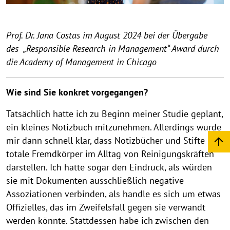
i
e
n
n
w
Prof. Dr. Jana Costas im August 2024 bei der Übergabe
e
des „Responsible Research in Management“-Award durch
i
die Academy of Management in Chicago
s
a
u
Wie sind Sie konkret vorgegangen?
f
Tatsächlich hatte ich zu Beginn meiner Studie geplant,
k
l
ein kleines Notizbuch mitzunehmen. Allerdings wurde
a
mir dann schnell klar, dass Notizbücher und Stifte
p
totale Fremdkörper im Alltag von Reinigungskräften
p
darstellen. Ich hatte sogar den Eindruck, als würden
e
sie mit Dokumenten ausschließlich negative
n
Assoziationen verbinden, als handle es sich um etwas
Offizielles, das im Zweifelsfall gegen sie verwandt
werden könnte. Stattdessen habe ich zwischen den