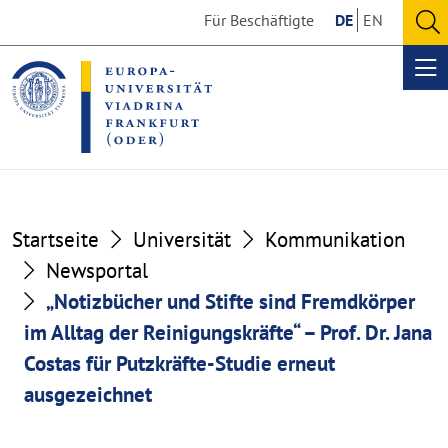
Go
Go
Für Beschäftigte
DE
EN
to
to
O
the
the
se
Op
content
footer
me
section
section
Startseite
Universität
Kommunikation
Newsportal
„Notizbücher und Stifte sind Fremdkörper
im Alltag der Reinigungskräfte“ – Prof. Dr. Jana
Costas für Putzkräfte-Studie erneut
ausgezeichnet