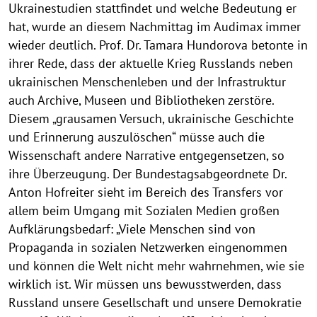
n
Ukrainestudien stattfindet und welche Bedeutung er
hat, wurde an diesem Nachmittag im Audimax immer
k
wieder deutlich. Prof. Dr. Tamara Hundorova betonte in
f
ihrer Rede, dass der aktuelle Krieg Russlands neben
u
ukrainischen Menschenleben und der Infrastruktur
r
auch Archive, Museen und Bibliotheken zerstöre.
t
Diesem „grausamen Versuch, ukrainische Geschichte
und Erinnerung auszulöschen“ müsse auch die
(
Wissenschaft andere Narrative entgegensetzen, so
O
ihre Überzeugung. Der Bundestagsabgeordnete Dr.
d
Anton Hofreiter sieht im Bereich des Transfers vor
e
allem beim Umgang mit Sozialen Medien großen
Aufklärungsbedarf: „Viele Menschen sind von
r
Propaganda in sozialen Netzwerken eingenommen
)
und können die Welt nicht mehr wahrnehmen, wie sie
–
wirklich ist. Wir müssen uns bewusstwerden, dass
B
Russland unsere Gesellschaft und unsere Demokratie