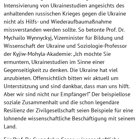
i
Intensivierung von Ukrainestudien angesichts des
s
anhaltenden russischen Krieges gegen die Ukraine
nicht als Hilfs- und Wiederaufbaumaßnahme
z
missverstanden werden sollte. So betonte Prof. Dr.
i
Mychailo Wynnyckyj, Vizeminister für Bildung und
p
Wissenschaft der Ukraine und Soziologie-Professor
l
der Kyjiw-Mohyla-Akademie: „Ich möchte Sie
i
ermuntern, Ukrainestudien im Sinne einer
Gegenseitigkeit zu denken. Die Ukraine hat viel
n
anzubieten. Offensichtlich bitten wir aktuell um
ä
Unterstützung und sind dankbar, dass man uns hilft.
r
Aber wir sind nicht nur Empfänger!“ Der beispiellose
e
soziale Zusammenhalt und die schon legendäre
Resilienz der Zivilgesellschaft seien Beispiele für eine
U
lohnende wissenschaftliche Beschäftigung mit seinem
k
Land.
r