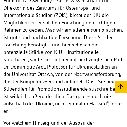
Für Prof. Dr. Gwendolyn Sasse, wissenschaftliche
a
Direktorin des Zentrums für Osteuropa- und
i
Internationale Studien (ZOiS), bietet der KIU die
n
Möglichkeit einer solchen Forschung den richtigen
e
Rahmen zu geben. „Was wir am allermeisten brauchen,
ist gute und nachhaltige Forschung. Diese Art der
s
Forschung benötigt – und hier sehe ich die
t
potenzielle Stärke von KIU – institutionelle
u
Strukturen“, sagte sie. Tief beeindruckt zeigte sich Prof.
d
Dr. Dominique Arel, Professor für Ukrainestudien an
der Universität Ottawa, von der Nachwuchsförderung,
i
die der Kompetenzverbund anbietet. „Dass Sie neun
e
Stipendien für Promotionsstudierende ausschreiben
n
ist wirklich außerordentlich. Das gab es noch nie
F
außerhalb der Ukraine, nicht einmal in Harvard“, lobte
r
er.
a
Vor welchem Hintergrund der Ausbau der