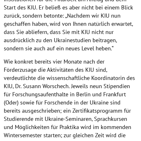
f
e
e
e
e
e
e
e
e
e
e
e
e
e
e
Start des KIU. Er beließ es aber nicht bei einem Blick
f
i
i
i
i
i
i
i
i
i
i
i
i
i
i
zurück, sondern betonte: „Nachdem wir KIU nun
s
s
s
s
s
s
s
s
s
s
s
s
s
s
n
geschaffen haben, wird von Ihnen natürlich erwartet,
a
a
a
a
a
a
a
a
a
a
a
a
a
a
dass Sie abliefern, dass Sie mit KIU nicht nur
u
u
u
u
u
u
u
u
u
u
u
u
u
u
u
ausdrücklich zu den Ukrainestudien beitragen,
n
f
f
f
f
f
f
f
f
f
f
f
f
f
f
sondern sie auch auf ein neues Level heben.“
k
k
k
k
k
k
k
k
k
k
k
k
k
k
g
l
l
l
l
l
l
l
l
l
l
l
l
l
l
Wie konkret bereits vier Monate nach der
K
a
a
a
a
a
a
a
a
a
a
a
a
a
a
Förderzusage die Aktivitäten des KIU sind,
o
p
p
p
p
p
p
p
p
p
p
p
p
p
p
verdeutlichte die wissenschaftliche Koordinatorin des
p
p
p
p
p
p
p
p
p
p
p
p
p
p
m
KIU, Dr. Susann Worschech. Jeweils neun Stipendien
e
e
e
e
e
e
e
e
e
e
e
e
e
e
p
für Forschungsaufenthalte in Berlin und Frankfurt
n
n
n
n
n
n
n
n
n
n
n
n
n
n
(Oder) sowie für Forschende in der Ukraine sind
e
bereits ausgeschrieben; ein Zertifikatsprogramm für
t
Studierende mit Ukraine-Seminaren, Sprachkursen
e
und Möglichkeiten für Praktika wird im kommenden
n
Wintersemester starten; zur gleichen Zeit wird die