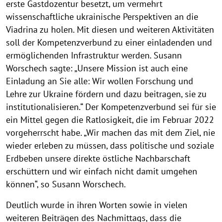
z
erste Gastdozentur besetzt, um vermehrt
wissenschaftliche ukrainische Perspektiven an die
v
Viadrina zu holen. Mit diesen und weiteren Aktivitäten
e
soll der Kompetenzverbund zu einer einladenden und
r
ermöglichenden Infrastruktur werden. Susann
b
Worschech sagte: „Unsere Mission ist auch eine
Einladung an Sie alle: Wir wollen Forschung und
u
Lehre zur Ukraine fördern und dazu beitragen, sie zu
n
institutionalisieren.“ Der Kompetenzverbund sei für sie
d
ein Mittel gegen die Ratlosigkeit, die im Februar 2022
I
vorgeherrscht habe. „Wir machen das mit dem Ziel, nie
wieder erleben zu müssen, dass politische und soziale
n
Erdbeben unsere direkte östliche Nachbarschaft
t
erschüttern und wir einfach nicht damit umgehen
e
können“, so Susann Worschech.
r
Deutlich wurde in ihren Worten sowie in vielen
d
weiteren Beiträgen des Nachmittags, dass die