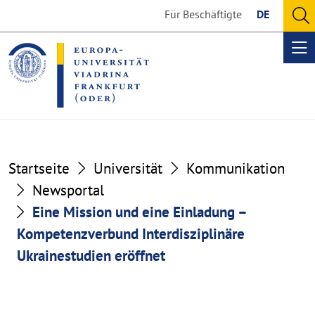
Go
Go
Für Beschäftigte
DE
to
to
O
the
the
se
Op
content
footer
me
section
section
Startseite
Universität
Kommunikation
Newsportal
Eine Mission und eine Einladung –
Kompetenzverbund Interdisziplinäre
Ukrainestudien eröffnet