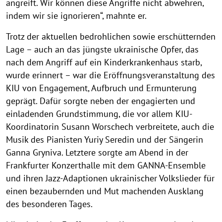
angreift. Wir können diese Angriffe nicht abwehren,
e
indem wir sie ignorieren“, mahnte er.
r
l
Trotz der aktuellen bedrohlichen sowie erschütternden
Lage – auch an das jüngste ukrainische Opfer, das
i
nach dem Angriff auf ein Kinderkrankenhaus starb,
n
wurde erinnert – war die Eröffnungsveranstaltung des
(
KIU von Engagement, Aufbruch und Ermunterung
K
geprägt. Dafür sorgte neben der engagierten und
einladenden Grundstimmung, die vor allem KIU-
I
Koordinatorin Susann Worschech verbreitete, auch die
U
Musik des Pianisten Yuriy Seredin und der Sängerin
)
Ganna Gryniva. Letztere sorgte am Abend in der
Frankfurter Konzerthalle mit dem GANNA-Ensemble
und ihren Jazz-Adaptionen ukrainischer Volkslieder für
einen bezaubernden und Mut machenden Ausklang
des besonderen Tages.