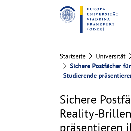
Go
Go
to
to
the
the
content
footer
section
section
Startseite
Universität
Sichere Postfächer für
Studierende präsentiere
Sichere Postf
Reality-Brille
präsentieren 