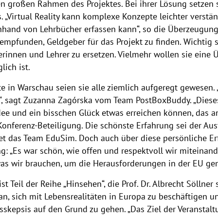
n großen Rahmen des Projektes. Bei ihrer Lösung setzen 
s. „Virtual Reality kann komplexe Konzepte leichter verstä
hand von Lehrbücher erfassen kann“, so die Überzeugung
mpfunden, Geldgeber für das Projekt zu finden. Wichtig se
erinnen und Lehrer zu ersetzen. Vielmehr wollen sie eine
ich ist.
te in Warschau seien sie alle ziemlich aufgeregt gewesen.
“, sagt Zuzanna Zagórska vom Team PostBoxBuddy. „Dieses
Idee und ein bisschen Glück etwas erreichen können, das an
n Konferenz-Beteiligung. Die schönste Erfahrung sei der A
et das Team EduSim. Doch auch über diese persönliche Er
: „Es war schön, wie offen und respektvoll wir miteinan
, was wir brauchen, um die Herausforderungen in der EU 
 Teil der Reihe „Hinsehen“, die Prof. Dr. Albrecht Söllner s
 an, sich mit Lebensrealitäten in Europa zu beschäftigen 
kepsis auf den Grund zu gehen. „Das Ziel der Veranstaltun