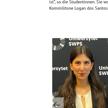
ist“, so die Studentinnen. Sie 
Kommilitone Logan dos Santos
b
i
l
d
e
r
g
P