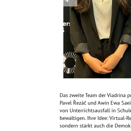
a
r
l
e
v
e
i
o
r
u
s
i
e
Das zweite Team der Viadrina p
Pavel Řezáč und Awin Ewa Saei
von Unterrichtsausfall in Schu
bewältigen. Ihre Idee: Virtual-
sondern stärkt auch die Demokr