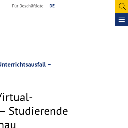
Für Beschäftigte
DE
O
se
Op
me
nterrichtsausfall –
irtual-
 – Studierende
chau