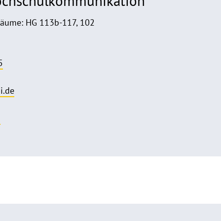
Hochschulkommunikation
Räume: HG 113b-117, 102
5
i.de
o