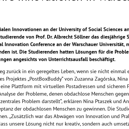
zialen Innovationen an der University of Social Sciences 
udierende von Prof. Dr. Albrecht Söllner das diesjährige 
al Innovation Conference an der Warschauer Universität, m
en ist. Die Studierenden hatten Lösungen für die Prob
ngen angesichts von Unterrichtsausfall beschäftigt.
g zurück in ein geregeltes Leben, wenn sie nicht einmal 
s Projektes „PostBoxBuddy“ von Zuzanna Zagórska, Nina 
eine Plattform mit virtuellen Postadressen und sicheren P
Analyse der Probleme, denen obdachlose Menschen gegenü
entrales Problem darstellt“, erklären Nina Ptaszek und An
eptanz der obdachlosen Menschen zu gewinnen. Die Studie
en. „Zusätzlich war das Abwägen von Innovation und Prakt
 dass unsere Lösung nicht nur kreativ, sondern auch ums