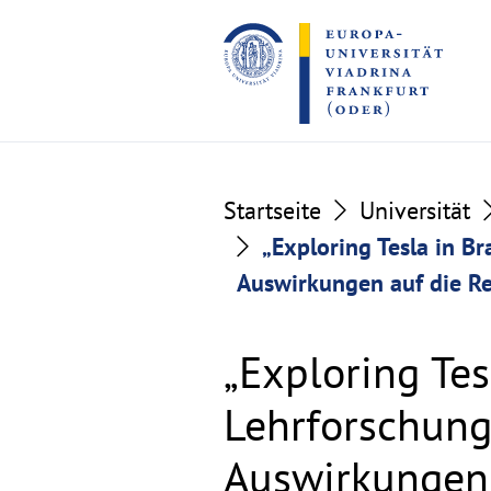
Go
Go
to
to
the
the
content
footer
section
section
Startseite
Universität
„Exploring Tesla in B
Auswirkungen auf die R
„Exploring Te
Lehrforschung
Auswirkungen 