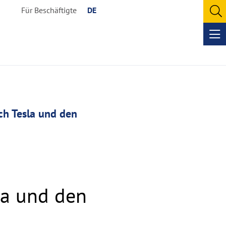
Für Beschäftigte
DE
O
se
Op
me
ch Tesla und den
la und den