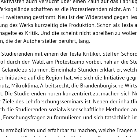
 Aktivisten auch versucht über einen Zaun auf das Fabrik
erksgelände schafften es die Protestierenden nicht. Am 16
Erweiterung gestimmt. Neu ist der Widerstand gegen Tesl
ng des Werks kurzzeitig die Produktion. Schon als Tesla a
agelte es Kritik. Und die scheint nicht abreißen zu wolle
, die der Autohersteller berührt, lang.
Studierenden mit einem der Tesla-Kritiker. Steffen Schorc
f durch den Wald, am Protestcamp vorbei, nah an die Ste
Gelände zu stürmen. Eineinhalb Stunden erklärt er, welc
r-Initiative auf die Region hat, wie sich die Initiative g
hutz, Mikroklima, Arbeitsrecht, die Brandenburgische Wirt
. Die Studierenden hören konzentriert zu, machen sich No
 Ziele des Lehrforschungsseminars ist. Neben der inhaltl
ich die Studierenden sozialwissenschaftliche Methoden a
n, Forschungsfragen zu formulieren und sich tatsächlich i
u ermöglichen und erfahrbar zu machen, welche Fragen sic