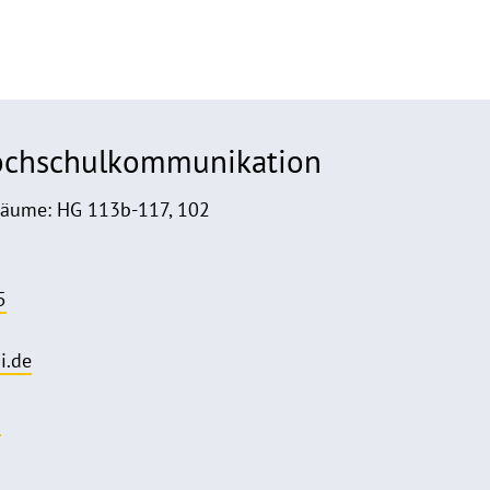
Hochschulkommunikation
Räume: HG 113b-117, 102
5
i.de
o