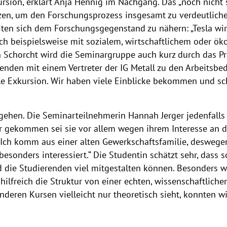
rsion, erklärt Anja Hennig im Nachgang. Das „noch nicht so
zen, um den Forschungsprozess insgesamt zu verdeutlichen
iten sich dem Forschungsgegenstand zu nähern: „Tesla wirf
ich beispielsweise mit sozialem, wirtschaftlichem oder ö
 Schorcht wird die Seminargruppe auch kurz durch das Pr
enden mit einem Vertreter der IG Metall zu den Arbeitsbe
lle Exkursion. Wir haben viele Einblicke bekommen und s
ehen. Die Seminarteilnehmerin Hannah Jerger jedenfalls 
ar gekommen sei sie vor allem wegen ihrem Interesse an 
 „Ich komm aus einer alten Gewerkschaftsfamilie, deswe
besonders interessiert.“ Die Studentin schätzt sehr, dass 
die Studierenden viel mitgestalten können. Besonders wer
 hilfreich die Struktur von einer echten, wissenschaftlich
ren Kursen vielleicht nur theoretisch sieht, konnten wir 