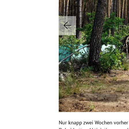
r
i
P
e
r
e
v
i
o
u
s
Nur knapp zwei Wochen vorher 