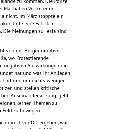
gelände zu kommen. Die Polizei
e
e
e
e
e
e
e
. Mai haben Vertreter der
n
n
n
n
n
n
n
a nicht. Im März stoppte ein
nkündigte eine Fabrik in
n. Die Meinungen zu Tesla sind
ht von der Bürgerinitiative
lle, wo Protestierende
he negativen Auswirkungen die
egründet hat und was ihr Anliegen
schaft und um nichts weniger,
tizen und stellen kritische
ichen Auseinandersetzung, geht
neignen, lernen Themen zu
m Feld zu bewegen.
h direkt vor Ort ergeben, war