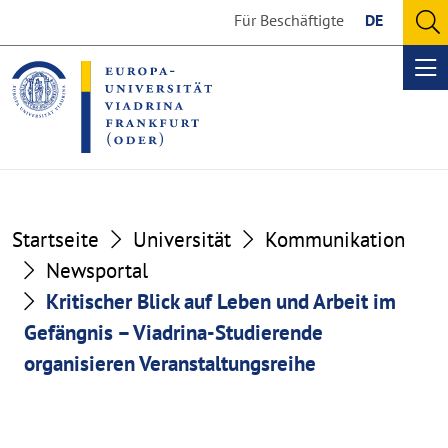
Go
Go
Für Beschäftigte
DE
to
to
O
the
the
se
Op
content
footer
me
section
section
Startseite
Universität
Kommunikation
Newsportal
Kritischer Blick auf Leben und Arbeit im
Gefängnis – Viadrina-Studierende
organisieren Veranstaltungsreihe