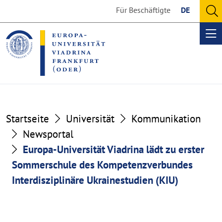
Go
Go
Für Beschäftigte
DE
to
to
O
the
the
se
Op
content
footer
me
section
section
Startseite
Universität
Kommunikation
Newsportal
Europa-Universität Viadrina lädt zu erster
Sommerschule des Kompetenzverbundes
Interdisziplinäre Ukrainestudien (KIU)