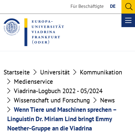
Go
Go
Für Beschäftigte
DE
to
to
O
the
the
se
Op
content
footer
me
section
section
Startseite
Universität
Kommunikation
Medienservice
Viadrina-Logbuch 2022 - 05/2024
Wissenschaft und Forschung
News
Wenn Tiere und Maschinen sprechen –
Linguistin Dr. Miriam Lind bringt Emmy
Noether-Gruppe an die Viadrina