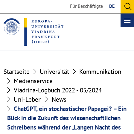
Go
Go
Für Beschäftigte
DE
to
to
O
the
the
se
Op
content
footer
me
section
section
Startseite
Universität
Kommunikation
Medienservice
Viadrina-Logbuch 2022 - 05/2024
Uni-Leben
News
ChatGPT, ein stochastischer Papagei? – Ein
Blick in die Zukunft des wissenschaftlichen
Schreibens während der „Langen Nacht des