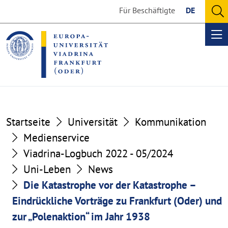
Go
Go
Für Beschäftigte
DE
to
to
O
the
the
se
Op
content
footer
me
section
section
Startseite
Universität
Kommunikation
Medienservice
Viadrina-Logbuch 2022 - 05/2024
Uni-Leben
News
Die Katastrophe vor der Katastrophe –
Eindrückliche Vorträge zu Frankfurt (Oder) und
zur „Polenaktion“ im Jahr 1938